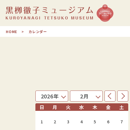
HOME
カレンダー
日
月
火
水
木
金
土
1
2
3
4
5
6
7