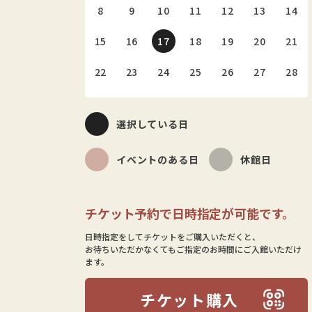
8
9
10
11
12
13
14
15
16
17
18
19
20
21
22
23
24
25
26
27
28
選択している日
イベントのある日
休館日
チケット予約で日時指定が可能です。
日時指定をしてチケットをご購入いただくと、
お待ちいただかなくてもご指定のお時間にご入館いただけ
ます。
チケット購入