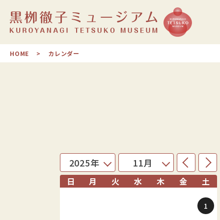
HOME
カレンダー
日
月
火
水
木
金
土
1